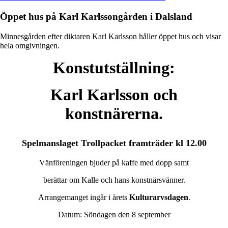
den
Kulturarvsdagen
8
Öppet hus på Karl Karlssongården i Dalsland
september
2019
Minnesgården efter diktaren Karl Karlsson håller öppet hus och visar
hela omgivningen.
Konstutställning:
Karl Karlsson och
konstnärerna.
Spelmanslaget Trollpacket framträder kl 12.00
Vänföreningen bjuder på kaffe med dopp samt
berättar om Kalle och hans konstnärsvänner.
Arrangemanget ingår i årets
Kulturarvsdagen
.
Datum:
Söndagen den 8 september