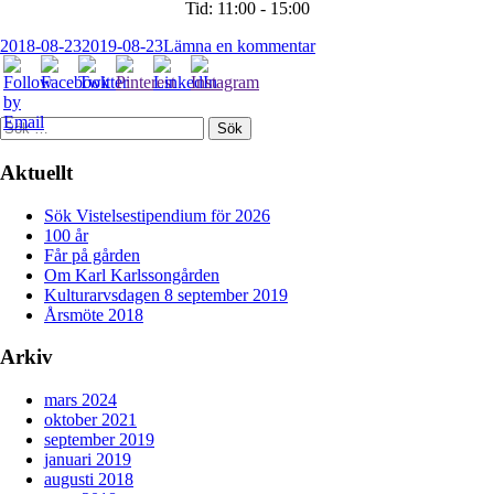
Tid:
11:00 - 15:00
Publicerat
på
2018-08-23
2019-08-23
Lämna en kommentar
den
Primär
Kulturarvsdagen
8
sidopanel
september
2019
Sök
efter:
Aktuellt
Sök Vistelsestipendium för 2026
100 år
Får på gården
Om Karl Karlssongården
Kulturarvsdagen 8 september 2019
Årsmöte 2018
Arkiv
mars 2024
oktober 2021
september 2019
januari 2019
augusti 2018