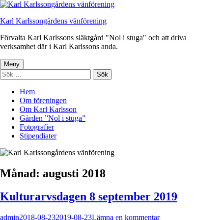
Gå
till
Karl Karlssongårdens vänförening
innehåll
Förvalta Karl Karlssons släktgård "Nol i stuga" och att driva
verksamhet där i Karl Karlssons anda.
Primär
Meny
Sök
meny
efter:
Hem
Om föreningen
Om Karl Karlsson
Gården ”Nol i stuga”
Fotografier
Stipendiater
Månad:
augusti 2018
Kulturarvsdagen 8 september 2019
Författare
Publicerat
på
admin
2018-08-23
2019-08-23
Lämna en kommentar