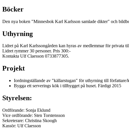
Böcker
Den nya boken "Minnesbok Karl Karlsson samlade dikter" och bildbo
Uthyrning
Lidret på Karl Karlssongården kan hyras av medlemmar för privata till
Lidret rymmer 30 personer. Pris 300:-
Kontakta Ulf Claesson 0733877305.
Projekt
Iordningställande av "källarstugan" för uthyrning till författare
Bygga ett serverings kök i tillbygget på huset. Färdigt 2015
Styrelsen:
Ordförande: Sonja Eklund
Vice ordförande: Sten Torstensson
Sekreterare: Christina Skoogh
Kassör: Ulf Claesson