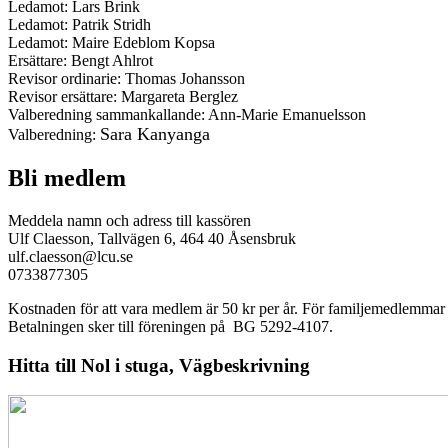
Ledamot: Lars Brink
Ledamot: Patrik Stridh
Ledamot: Maire Edeblom Kopsa
Ersättare: Bengt Ahlrot
Revisor ordinarie: Thomas Johansson
Revisor ersättare: Margareta Berglez
Valberedning sammankallande: Ann-Marie Emanuelsson
Sara Kanyanga
Valberedning:
Bli medlem
Meddela namn och adress till kassören
Ulf Claesson, Tallvägen 6, 464 40 Åsensbruk
ulf.claesson@lcu.se
0733877305
Kostnaden för att vara medlem är 50 kr per år. För familjemedlemma
Betalningen sker till föreningen på BG 5292-4107.
Hitta till Nol i stuga, Vägbeskrivning