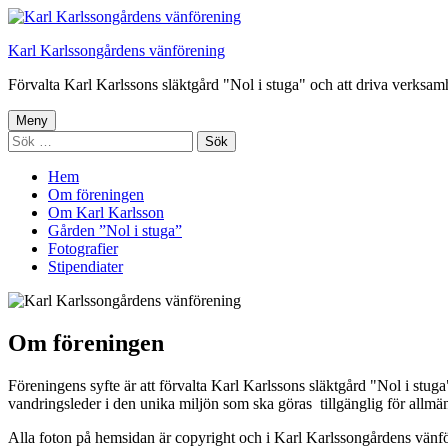
Gå
till
Karl Karlssongårdens vänförening
innehåll
Förvalta Karl Karlssons släktgård "Nol i stuga" och att driva verksam
Primär
Meny
Sök
meny
efter:
Hem
Om föreningen
Om Karl Karlsson
Gården ”Nol i stuga”
Fotografier
Stipendiater
Om föreningen
Föreningens syfte är att förvalta Karl Karlssons släktgård "Nol i stu
vandringsleder i den unika miljön som ska göras tillgänglig för allmä
Alla foton på hemsidan är copyright och i Karl Karlssongårdens vänf