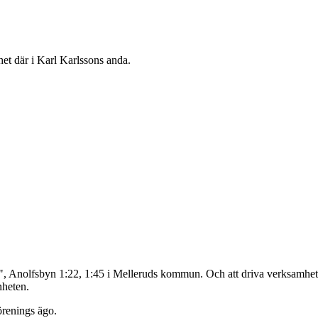
het där i Karl Karlssons anda.
ga", Anolfsbyn 1:22, 1:45 i Melleruds kommun. Och att driva verksamhet 
nheten.
örenings ägo.